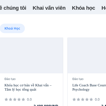
ề chúng tôi
Khai vấn viên
Khóa học
H
Khoá Học
NỔI BẬT
NỔI BẬT
Đào tạo
Đào tạo
Khóa học cơ bản về Khai vấn –
Life Coach Base Cours
Tâm lý học tổng quát
Psychology
0.0
0.0